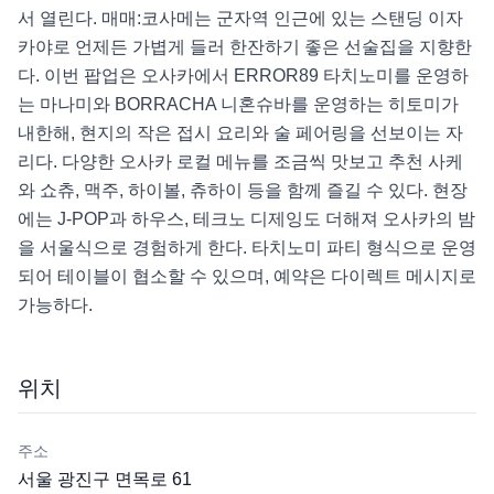
서 열린다. 매매:코사메는 군자역 인근에 있는 스탠딩 이자
카야로 언제든 가볍게 들러 한잔하기 좋은 선술집을 지향한
다. 이번 팝업은 오사카에서 ERROR89 타치노미를 운영하
는 마나미와 BORRACHA 니혼슈바를 운영하는 히토미가 
내한해, 현지의 작은 접시 요리와 술 페어링을 선보이는 자
리다. 다양한 오사카 로컬 메뉴를 조금씩 맛보고 추천 사케
와 쇼츄, 맥주, 하이볼, 츄하이 등을 함께 즐길 수 있다. 현장
에는 J-POP과 하우스, 테크노 디제잉도 더해져 오사카의 밤
을 서울식으로 경험하게 한다. 타치노미 파티 형식으로 운영
되어 테이블이 협소할 수 있으며, 예약은 다이렉트 메시지로 
가능하다.
위치
주소
서울 광진구 면목로 61