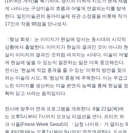
(1978년 개막)를 복기하며, 당시의 미학적 시도가 현재 새롭
게 나타나는 구상미술의 흐름과 어떻게 연결되는지를 탐색
한다. 일민미술관의 동아미술제 유관 소장품을 비롯해 작가 
17인의 작품 98점을 만나보자.

〈형상 회로〉는 이미지가 현실에 앞서는 동시대의 시각적 
상황에서 출발한다. 이미지가 현실의 결과인 것이 아니라 현
실이 이미지의 결과인 것처럼 여겨지는 시대다. 미술이 어떻
게 현실에 닿을 수 있는지 질문하는 일은 더욱 중요해진다. 
전시는 '현실에 직접 충격을 줄 수 있는' 미학적 방안을 찾으
려는 미술의 시도, 즉 '형상적 충동'에 주목한다. 이는 무겁고 
느린 이미지를 생산하는 미술 본연의 능력을 통해 현실을 정
확히 딛고 서려는 움직임이다.

전시에 맞추어 연계 프로그램을 개최한다. 8월 21일(목)에
는 오후5시부터 7시까지 오프닝 리셉션을 연다. 프리즈 위
크 서울(Frieze Week Seoul)의 〈삼청 나이트〉가 열리는 9
월 4일(목)에는 오후7시부터 9시까지 연장개관한다. 도슨트 