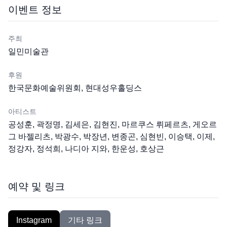
이벤트 정보
주최
일민미술관
후원
한국문화예술위원회, 현대성우홀딩스
아티스트
공성훈, 곽정명, 김세은, 김현진, 마르쿠스 뤼페르츠, 게오르
그 바젤리츠, 박광수, 박장년, 변종곤, 심현빈, 이승택, 이제,
정강자, 정석희, 나디아 지와, 한운성, 호상근
예약 및 링크
Instagram
기타 링크