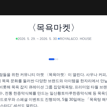
〈목욕마켓〉
2026. 5. 29.
~
2026. 5. 30.
ROYAL&CO. HOUSE
들을 위한 커뮤니티 마켓 〈목욕마켓〉이 열린다. 사우나 커피, 한
지 목욕 문화를 둘러싼 다양한 브랜드와 아이템을 한자리에서 만날 
롯해 목욕 잡지 큐레이션 그룹 집앞목욕탕, 프리미엄 타월 브랜드 
수, 전통 한증막식혜를 만드는 일산황토마루한증막식혜 등 목욕
드로우와 스페셜 이벤트도 진행되며, 5월 30일에는 「목욕탕 
스터디’ 세션도 열린다. 