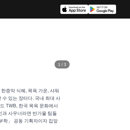
1
/
3
증막 식혜, 목욕 가운, 샤워 
수 있는 장터다. 국내 최대 사
TWB, 한국 목욕 문화에서 
인과 사우너라면 반가울 팀들
해부학」 공동 기획자이자 집앞